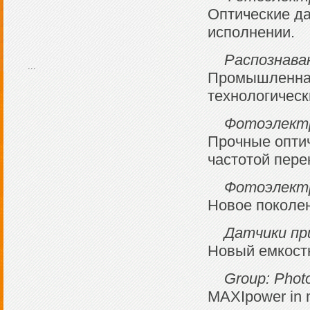
Оптические да
исполнении.
Распознава
...
Промышленная
технологическ
Фотоэлектр
Прочные оптич
частотой пере
Фотоэлектр
Новое поколен
Датчики пр
Новый емкост
Group: Photo
MAXIpower in m