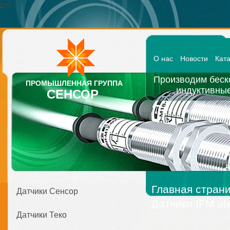
test
О нас
Новости
Кат
Производим беск
ПРОМЫШЛЕННАЯ ГРУППА
индуктивные
СЕНСОР
Главная стран
Датчики Сенсор
Датчики IFM ele
Датчики Теко