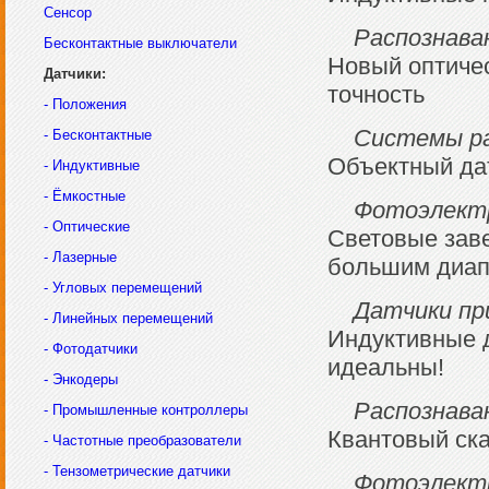
Сенсор
Распознава
Бесконтактные выключатели
Новый оптичес
Датчики:
точность
- Положения
Системы ра
- Бесконтактные
Объектный датч
- Индуктивные
- Ёмкостные
Фотоэлектр
- Оптические
Световые заве
- Лазерные
большим диап
- Угловых перемещений
Датчики пр
- Линейных перемещений
Индуктивные д
- Фотодатчики
идеальны!
- Энкодеры
Распознава
- Промышленные контроллеры
Квантовый ска
- Частотные преобразователи
- Тензометрические датчики
Фотоэлектр