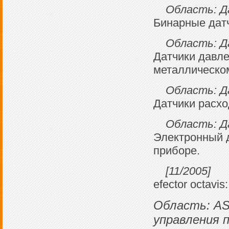
Область: Д
Бинарные дат
Область: Да
Датчики давле
металлическом
Область: Д
Датчики расхо
Область: Да
Электронный д
приборе.
[11/2005]
efector octav
Область: AS
управления п