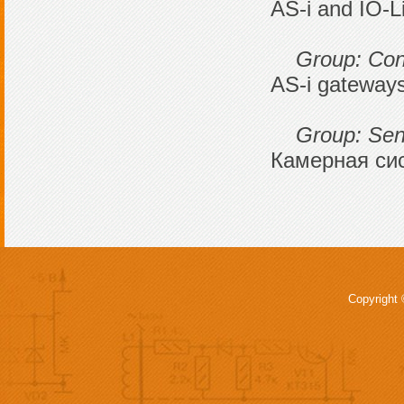
AS-i and IO-L
Group: Contro
AS-i gateways 
Group: Senso
Камерная си
Copyright 