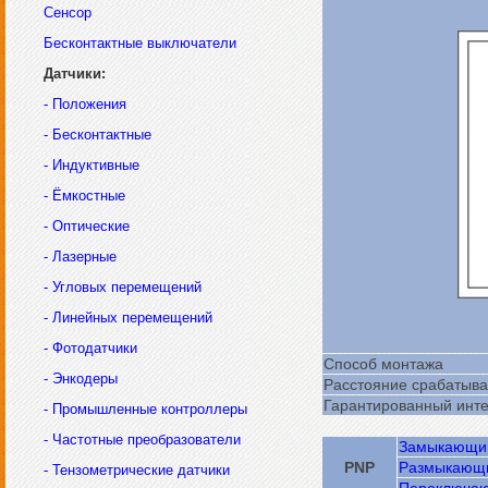
Сенсор
Бесконтактные выключатели
Датчики:
- Положения
- Бесконтактные
- Индуктивные
- Ёмкостные
- Оптические
- Лазерные
- Угловых перемещений
- Линейных перемещений
- Фотодатчики
Способ монтажа
- Энкодеры
Расстояние срабатыва
Гарантированный инте
- Промышленные контроллеры
- Частотные преобразователи
Замыкающи
PNP
Размыкающ
- Тензометрические датчики
Переключа