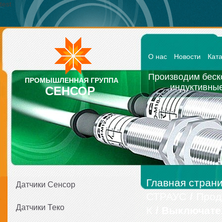
test
О нас
Новости
Кат
Производим беск
ПРОМЫШЛЕННАЯ ГРУППА
индуктивные
СЕНСОР
Главная стран
Датчики Сенсор
СТРАУС
/
Прод
Датчики Теко
К
/ Выключате