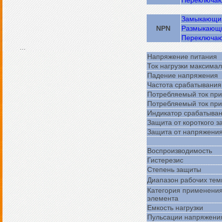
Замыкающи
NPN
Размыкающ
Переключа
...
Напряжение питания
Ток нагрузки максима
Падение напряжения
Частота срабатывани
Потребляемый ток при
Потребляемый ток при
Индикатор срабатыва
Защита от короткого з
Защита от напряжения
Воспроизводимость
Гистерезис
Степень защиты
Диапазон рабочих тем
Категория применени
элемента
Емкость нагрузки
Пульсации напряжени