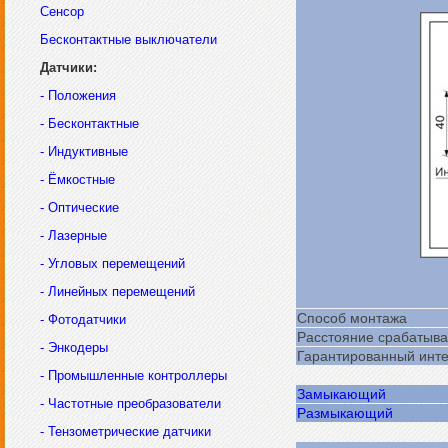
Сенсор
Бесконтактные выключатели
Датчики:
- Положения
- Бесконтактные
- Индуктивные
- Ёмкостные
- Оптические
- Лазерные
- Угловых перемещений
- Линейных перемещений
Способ монтажа
- Фотодатчики
Расстояние срабатыва
- Энкодеры
Гарантированный инте
- Промышленные контроллеры
Замыкающий
- Частотные преобразователи
Размыкающий
- Тензометрические датчики