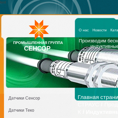
test
О нас
Новости
Кат
Производим беск
ПРОМЫШЛЕННАЯ ГРУППА
индуктивные
СЕНСОР
Главная стран
Датчики Сенсор
СТРАУС
/
Прод
Датчики Теко
К
/ Индуктивн