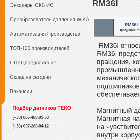
RM36I
Энкодеры СКБ ИС
Преобразователи давления WIKA
RM36I
Продукция ф
Автоматизация Производства
RM36I относи
ТОП-100 производителей
RM36I предст
вращения, ко
СПЕЦпредложение
промышленны
механическог
Склад на сегодня
подшипников 
Вакансии
обеспечивает
Подбор датчиков ТЕКО
Магнитный да
Магнитная ча
(+38) 066-488-95-33
на чувствите
(+38) 097-288-84-12
внутри корпу