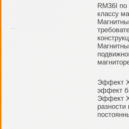
RM36I по
классу ма
Магнитны
...
требоват
конструкц
Магнитные
подвижног
магнитор
Эффект Х
эффект бы
Эффект Х
разности
постоянны