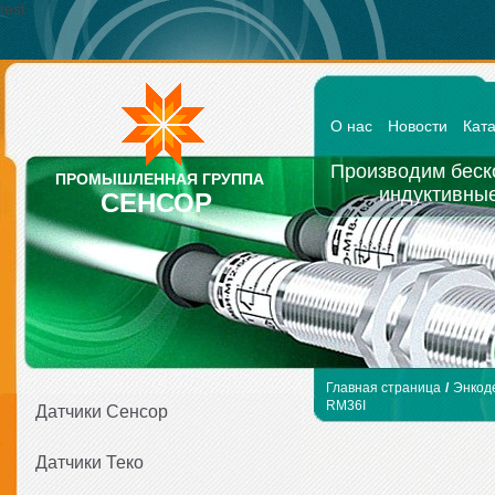
test
О нас
Новости
Кат
Производим беск
ПРОМЫШЛЕННАЯ ГРУППА
индуктивные
СЕНСОР
Главная страница
/
Энкод
RM36I
Датчики Сенсор
Датчики Теко