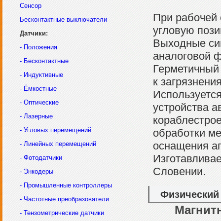
Сенсор
При рабочей 
Бесконтактные выключатели
угловую пози
Датчики:
Выходные си
- Положения
аналоговой 
- Бесконтактные
Герметичный 
- Индуктивные
к загрязнения
- Ёмкостные
Используется
- Оптические
устройства а
- Лазерные
кораблестрое
- Угловых перемещений
обработки ме
оснащения а
- Линейных перемещений
Изготавливае
- Фотодатчики
Словении.
- Энкодеры
- Промышленные контроллеры
Физический
- Частотные преобразователи
Магнит
- Тензометрические датчики