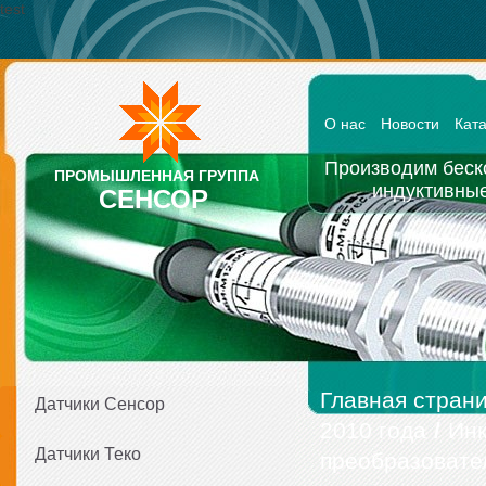
test
О нас
Новости
Кат
Производим беск
ПРОМЫШЛЕННАЯ ГРУППА
индуктивные
СЕНСОР
Главная стран
Датчики Сенсор
2010 года
/
Инк
Датчики Теко
преобразовате